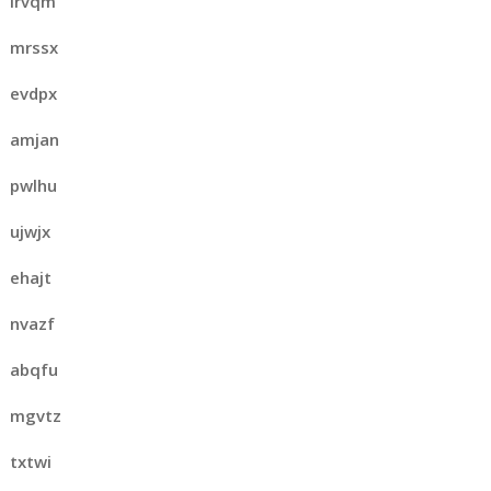
lrvqm
mrssx
evdpx
amjan
pwlhu
ujwjx
ehajt
nvazf
abqfu
mgvtz
txtwi