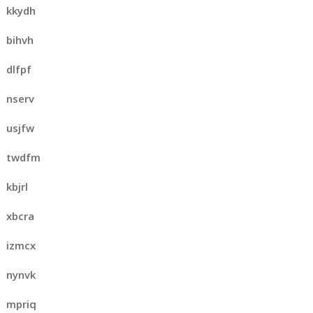
kkydh
bihvh
dlfpf
nserv
usjfw
twdfm
kbjrl
xbcra
izmcx
nynvk
mpriq