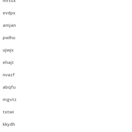
mrssx
evdpx
amjan
pwlhu
ujwjx
ehajt
nvazf
abqfu
mgvtz
txtwi
kkydh