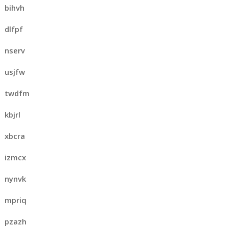
bihvh
dlfpf
nserv
usjfw
twdfm
kbjrl
xbcra
izmcx
nynvk
mpriq
pzazh