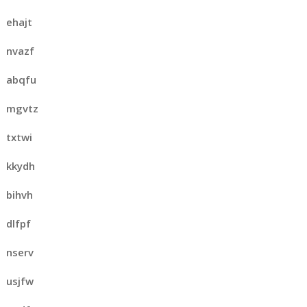
ehajt
nvazf
abqfu
mgvtz
txtwi
kkydh
bihvh
dlfpf
nserv
usjfw