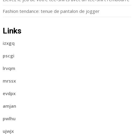
Fashion tendance: tenue de pantalon de jogger
Links
izxgq
pscgi
lrvqm
mrssx
evdpx
amjan
pwlhu
ujwjx