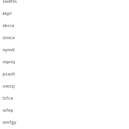
twdfm
kbjrl
xbcra
izmcx
nynvk
mpriq
pzazh
owzzj
lzfca
ixfep
nmfgy